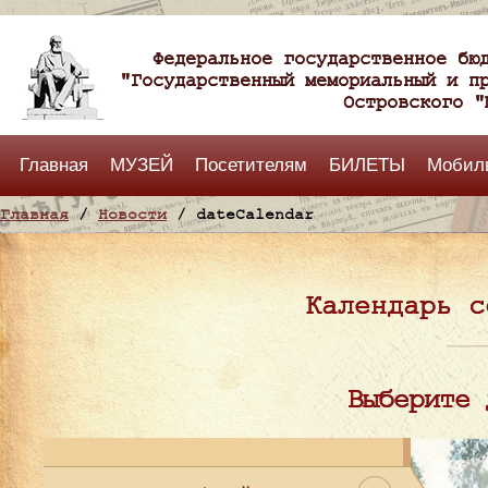
Федеральное государственное бю
"Государственный мемориальный и п
Островского "
Главная
МУЗЕЙ
Посетителям
БИЛЕТЫ
Мобил
Главная
/
Новости
/ dateCalendar
Календарь с
Выберите 