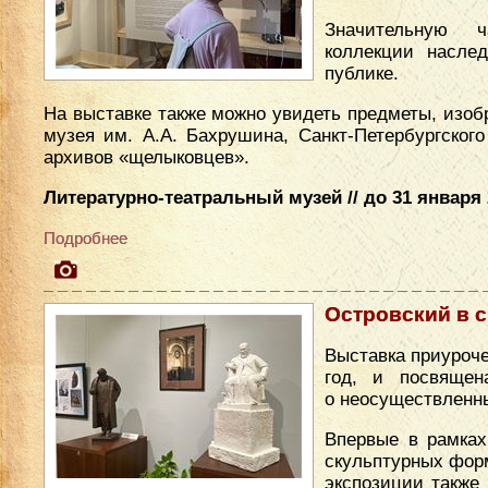
Значительную 
коллекции насле
публике.
На выставке также можно увидеть предметы, изоб
музея им. А.А. Бахрушина, Санкт-Петербургского
архивов «щелыковцев».
Литературно-театральный музей // до 31 января 2
Подробнее
Островский в 
Выставка приуроче
год, и посвящен
о неосуществленны
Впервые в рамках
скульптурных форм
экспозиции также