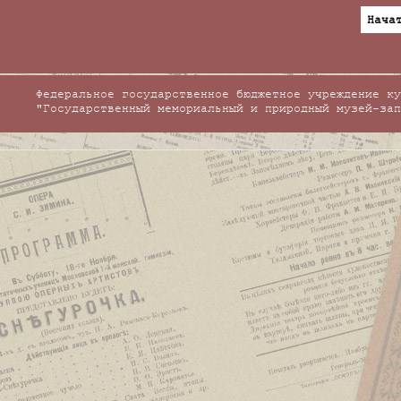
Нача
Федеральное государственное бюджетное учреждение ку
"Государственный мемориальный и природный музей-зап