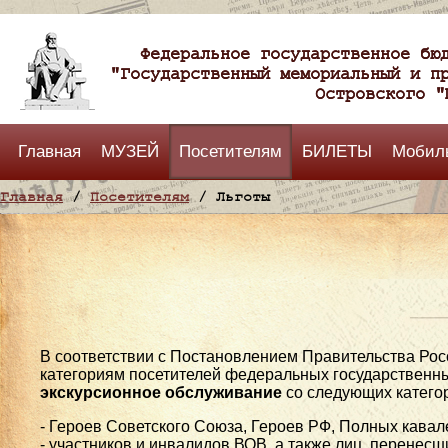
Федеральное государственное бю
"Государственный мемориальный и п
Островского "
Главная
МУЗЕЙ
Посетителям
БИЛЕТЫ
Мобил
Главная
/
Посетителям
/ Льготы
В соответствии с Постановлением Правительства Рос
категориям посетителей федеральных государственн
экскурсионное обслуживание
со следующих категор
- Героев Советского Союза, Героев РФ, Полных кав
- участников и инвалидов ВОВ, а также лиц, перенесш