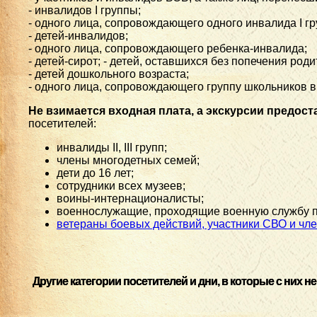
- инвалидов I группы;
- одного лица, сопровождающего одного инвалида I гр
- детей-инвалидов;
- одного лица, сопровождающего ребенка-инвалида;
- детей-сирот; - детей, оставшихся без попечения роди
- детей дошкольного возраста;
- одного лица, сопровождающего группу школьников в
Не взимается входная плата, а экскурсии предос
посетителей:
инвалиды II, III групп;
члены многодетных семей;
дети до 16 лет;
сотрудники всех музеев;
воины-интернационалисты;
военнослужащие, проходящие военную службу п
ветераны боевых действий, участники СВО и чле
Другие категории посетителей и дни, в которые с них
не