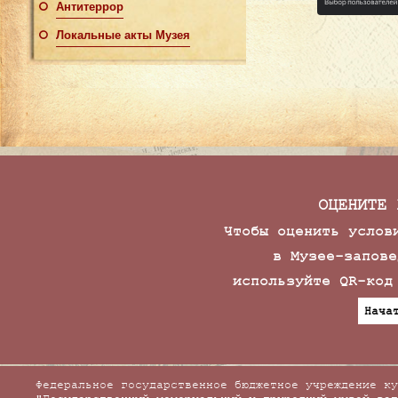
Антитеррор
Локальные акты Музея
ОЦЕНИТЕ 
Чтобы оценить услов
в Музее-запове
используйте QR-код
Нача
Федеральное государственное бюджетное учреждение ку