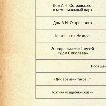
Дом А.Н. Островского
и мемориальный парк
Дом А.Н. Островского
Церковь свт. Николая
Этнографический музей
«Дом Соболева»
Посещен
«
»
Дух времени таков...
Поэтика усадебной жизни