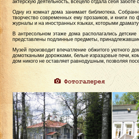
актёрскую деятельность, всецело отдала себя заботе 
Одну из комнат дома занимает библиотека. Собранны
творчество современных ему прозаиков, и книги по фо
журналы и на иностранных языках, которыми драмату
В антресольном этаже дома располагались детские 
представлены подлинные предметы, принадлежавшие 
Музей производит впечатление обжитого уютного до
домоткаными дорожками, белые изразцовые печи, ко
дом никого не оставляет равнодушным, позволяя посе
Фотогалерея