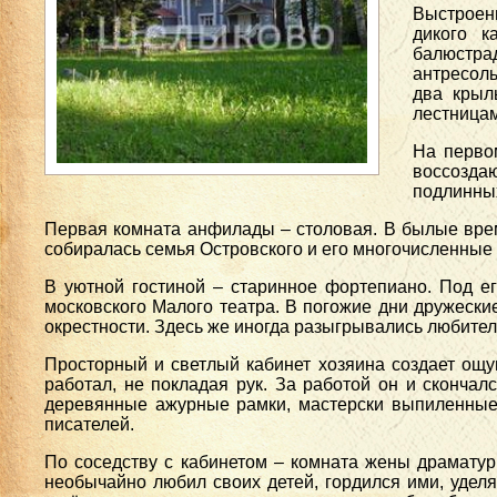
Выстроен
дикого к
балюстра
антресол
два крыл
лестницам
На перво
воссозда
подлинных
Первая комната анфилады – столовая. В былые врем
собиралась семья Островского и его многочисленные 
В уютной гостиной – старинное фортепиано. Под ег
московского Малого театра. В погожие дни дружески
окрестности. Здесь же иногда разыгрывались любитель
Просторный и светлый кабинет хозяина создает ощу
работал, не покладая рук. За работой он и скончал
деревянные ажурные рамки, мастерски выпиленные 
писателей.
По соседству с кабинетом – комната жены драматур
необычайно любил своих детей, гордился ими, удел