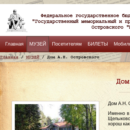
Федеральное государственное бю
"Государственный мемориальный и п
Островского "
Главная
МУЗЕЙ
Посетителям
БИЛЕТЫ
Мобил
Главная
/
МУЗЕЙ
/ Дом А.Н. Островского
Дом
Дом А.Н. 
Именно в 
Щелыково
хорош как