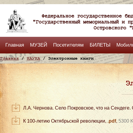
Федеральное государственное бю
"Государственный мемориальный и п
Островского "
Главная
МУЗЕЙ
Посетителям
БИЛЕТЫ
Мобил
Главная
/
НАУКА
/ Электронные книги
Э
Л.А. Чернова. Село Покровское, что на Сендеге. 
К 100-летию Октябрьской революции,
.pdf
,
5300 