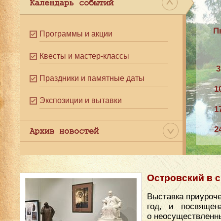
Календарь событий
П
Программы и акции
Квесты и мастер-классы
3
Праздники и памятные даты
1
Экспозиции и вытавки
1
2
Архив новостей
3
Островский в 
Выставка приуроче
год, и посвящен
о неосуществленны