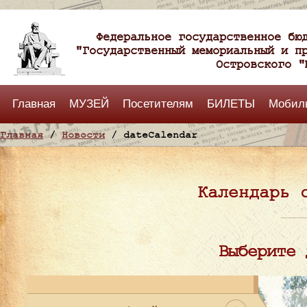
Федеральное государственное бю
"Государственный мемориальный и п
Островского "
Главная
МУЗЕЙ
Посетителям
БИЛЕТЫ
Мобил
Главная
/
Новости
/ dateCalendar
Календарь 
Выберите 