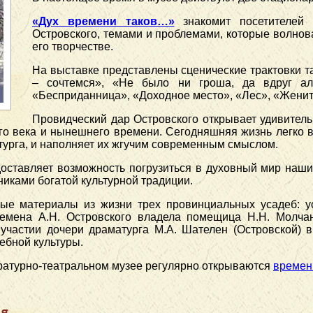
«Дух времени таков…»
знакомит посетителей 
Островского, темами и проблемами, которые волнов
его творчестве.
На выставке представлены сценические трактовки та
– сочтемся», «Не было ни гроша, да вдруг ал
«Бесприданница», «Доходное место», «Лес», «Женит
Провидческий дар Островского открывает удивитель
го века и нынешнего времени. Сегодняшняя жизнь легко в
турга, и наполняет их жгучим современным смыслом.
оставляет возможность погрузиться в духовный мир наших
никами богатой культурной традиции.
ые материалы из жизни трех провинциальных усадеб: у
ремена А.Н. Островского владела помещица Н.Н. Молч
участии дочери драматурга М.А. Шателен (Островской) в
ебной культуры.
ратурно-театральном музее регулярно открываются
времен
я