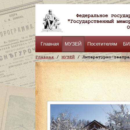
Федеральное госуда
"Государственный мемо
О
Главная
МУЗЕЙ
Посетителям
БИ
Главная
/
МУЗЕЙ
/ Литературно-театра