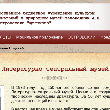
рственное бюджетное учреждение культуры
риальный и природный музей-заповедник А.Н.
стровского "Щелыково"
ЛЕТЫ
Мобильное приложение
ОСТРОВСКИЙ
Фон
льный музей
Литературно-театральный музей
В 1973 году,в год 150-летнего юбилея со дня рож
Литературно-театральный музей. Целью его созда
творческим наследием драматурга. За 50 лет су
десятки экспозиций и выставок.
В настоящее время в музее действуют две стациона