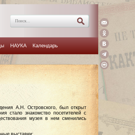
ды
НАУКА
Календарь
дения А.Н. Островского, был открыт
ния стало знакомство посетителей с
ществования музея в нем сменились
рные выставки: