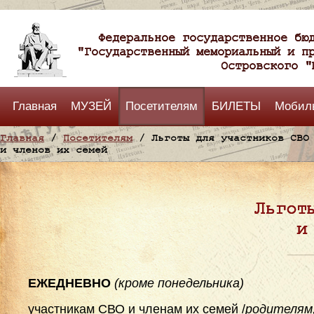
Федеральное государственное бю
"Государственный мемориальный и п
Островского "
Главная
МУЗЕЙ
Посетителям
БИЛЕТЫ
Мобил
Главная
/
Посетителям
/ Льготы для участников СВО
и членов их семей
Льгот
и
ЕЖЕДНЕВНО
(кроме понедельника)
участникам СВО и членам их семей /
родителям,