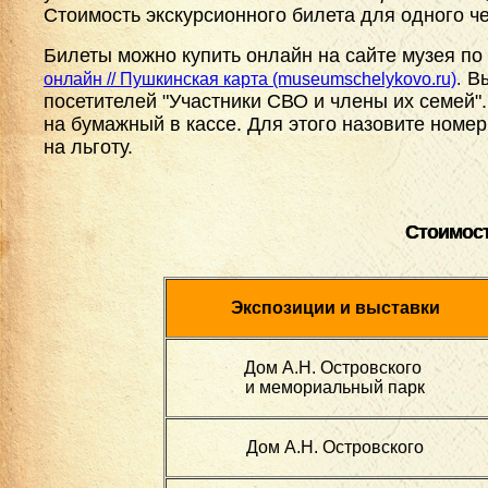
Стоимость экскурсионного билета для одного че
Билеты можно купить онлайн на сайте музея по
Вы
онлайн // Пушкинская карта (museumschelykovo.ru)
.
посетителей "Участники СВО и члены их семей"
на бумажный в кассе. Для этого назовите ном
на льготу.
Стоимост
Экспозиции и выставки
Дом А.Н. Островского
и мемориальный парк
Дом А.Н. Островского