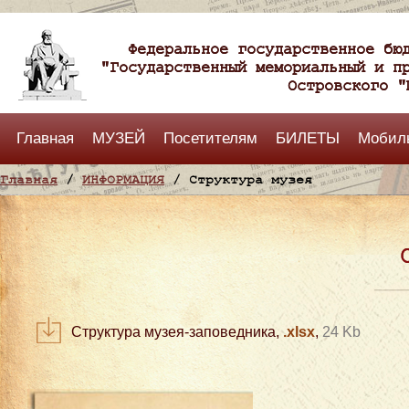
Федеральное государственное бю
"Государственный мемориальный и п
Островского "
Главная
МУЗЕЙ
Посетителям
БИЛЕТЫ
Мобил
Главная
/
ИНФОРМАЦИЯ
/ Структура музея
Структура музея-заповедника,
.xlsx
,
24 Kb