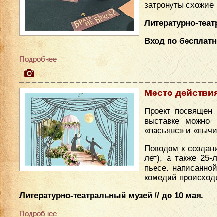
затронуты схожие
Литературно-театр
Вход по бесплат
Подробнее
Место действи
Проект посвящен 
выставке можно 
«пасьянс» и «вычи
Поводом к создан
лет), а также 25
пьесе, написанно
комедий происходи
Литературно-театральный музей // до 10 мая.
Подробнее