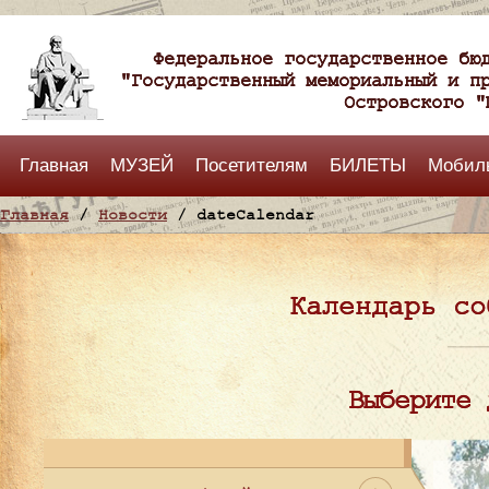
Федеральное государственное бю
"Государственный мемориальный и п
Островского "
Главная
МУЗЕЙ
Посетителям
БИЛЕТЫ
Мобил
Главная
/
Новости
/ dateCalendar
Календарь со
Выберите 