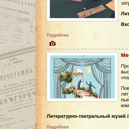
зат
Лит
Вх
Подробнее
Ме
Про
вы
«па
Пов
лет
пье
ком
Литературно-театральный музей //
Подробнее