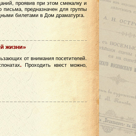
аний, проявив при этом смекалку и
о письма, предназначен для группы
одными билетами в Дом драматурга.
ой жизни»
ользающих от внимания посетителей.
.
спонатах
Проходить квест можно,