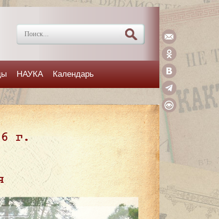
ды
НАУКА
Календарь
26 г.
я