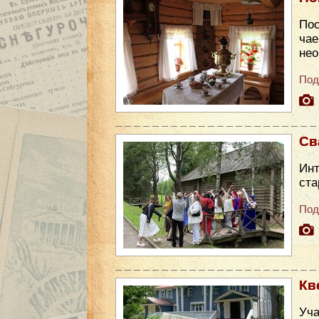
Пос
чае
нео
Под
Св
Инт
ста
Под
Кв
Уча