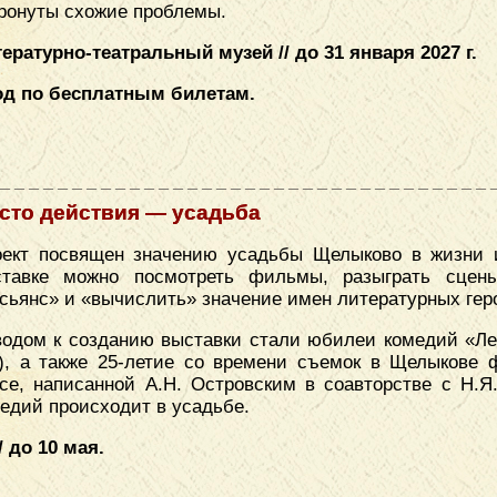
ронуты схожие проблемы.
ературно-театральный музей // до 31 января 2027 г.
од по бесплатным билетам.
сто действия — усадьба
ект посвящен значению усадьбы Щелыково в жизни и
ставке можно посмотреть фильмы, разыграть сцены
сьянс» и «вычислить» значение имен литературных гер
одом к созданию выставки стали юбилеи комедий «Лес
), а также 25-летие со времени съемок в Щелыкове
се, написанной А.Н. Островским в соавторстве с Н.Я
едий происходит в усадьбе.
 до 10 мая.