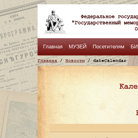
Федеральное госуда
"Государственный мемо
О
Главная
МУЗЕЙ
Посетителям
БИ
Главная
/
Новости
/ dateCalendar
Кале