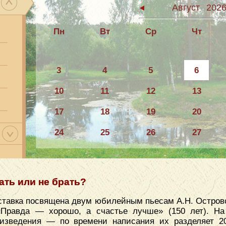
Август
202
Пн
Вт
Ср
Чт
3
4
5
6
10
11
12
13
17
18
19
20
24
25
26
27
31
ать или не брать?
тавка посвящена двум юбилейным пьесам А.Н. Островс
«Правда — хорошо, а счастье лучше» (150 лет). На
оизведения — по времени написания их разделяет 