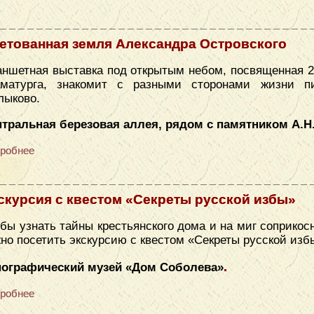
етованная земля Александра Островского
ншетная выставка под открытым небом, посвященная 2
аматурга, знакомит с разными сторонами жизни п
лыково.
тральная березовая аллея, рядом с памятником А.Н
робнее
скурсия с квестом «Секреты русской избы»
бы узнать тайны крестьянского дома и на миг соприкос
но посетить экскурсию с квестом «Секреты русской изб
.
нографический музей «​Дом Соболева»
робнее