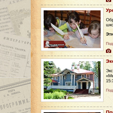
Ур
Обр
шко
Эт
Под
Эк
Эк
«Ме
15:
Под
По