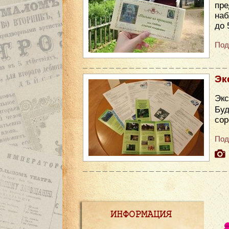
пре
наб
до 
Под
Эк
Экс
Бу
сор
Под
ИНФОРМАЦИЯ