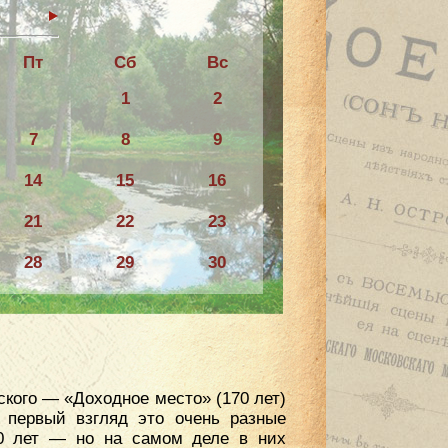
6
Пт
Сб
Вс
1
2
7
8
9
14
15
16
21
22
23
28
29
30
кого — «Доходное место» (170 лет)
 первый взгляд это очень разные
20 лет — но на самом деле в них