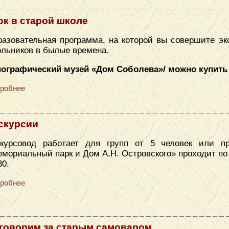
ок в старой школе
азовательная программа, на которой вы совершите эк
льников в былые времена.
нографический музей «Дом Соболева»/ можно купить
робнее
скурсии
скурсовод работает для групп от 5 человек или п
мориальный парк и Дом А.Н. Островского» проходит по се
30.
робнее
говорим за старым самоваром