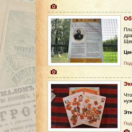
Об
Пла
др
Ще
Цен
Под
Эк
Что
нуж
Эт
Под