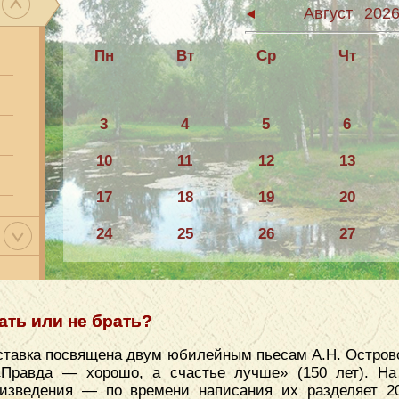
Август
202
Пн
Вт
Ср
Чт
3
4
5
6
10
11
12
13
17
18
19
20
24
25
26
27
31
ать или не брать?
тавка посвящена двум юбилейным пьесам А.Н. Островс
«Правда — хорошо, а счастье лучше» (150 лет). На
оизведения — по времени написания их разделяет 