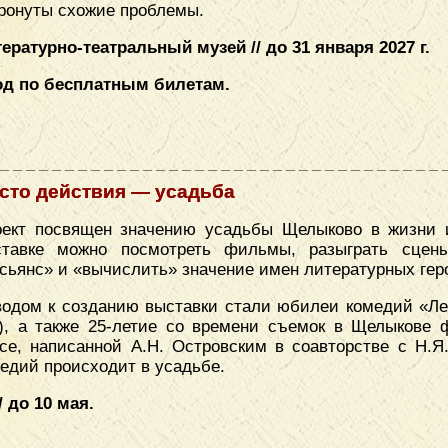
ронуты схожие проблемы.
ературно-театральный музей // до 31 января 2027 г.
од по бесплатным билетам.
сто действия — усадьба
ект посвящен значению усадьбы Щелыково в жизни и
ставке можно посмотреть фильмы, разыграть сцены
сьянс» и «вычислить» значение имен литературных гер
одом к созданию выставки стали юбилеи комедий «Лес
), а также 25-летие со времени съемок в Щелыкове
се, написанной А.Н. Островским в соавторстве с Н.Я
едий происходит в усадьбе.
 до 10 мая.