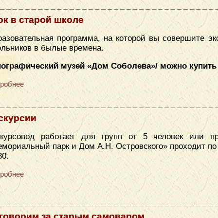
ок в старой школе
азовательная программа, на которой вы совершите эк
льников в былые времена.
нографический музей «Дом Соболева»/ можно купить
робнее
скурсии
скурсовод работает для групп от 5 человек или п
мориальный парк и Дом А.Н. Островского» проходит по се
30.
робнее
говорим за старым самоваром