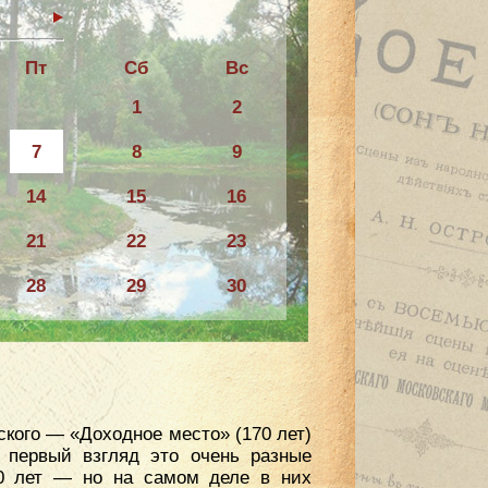
6
Пт
Сб
Вс
1
2
7
8
9
14
15
16
21
22
23
28
29
30
кого — «Доходное место» (170 лет)
 первый взгляд это очень разные
20 лет — но на самом деле в них