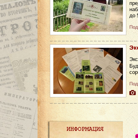
пре
наб
до 
Под
Эк
Экс
Бу
сор
Под
ИНФОРМАЦИЯ