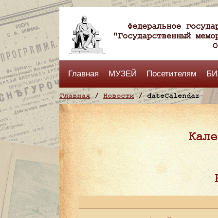
Федеральное госуда
"Государственный мемо
О
Главная
МУЗЕЙ
Посетителям
БИ
Главная
/
Новости
/ dateCalendar
Кале