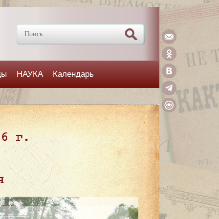
ды
НАУКА
Календарь
26 г.
я