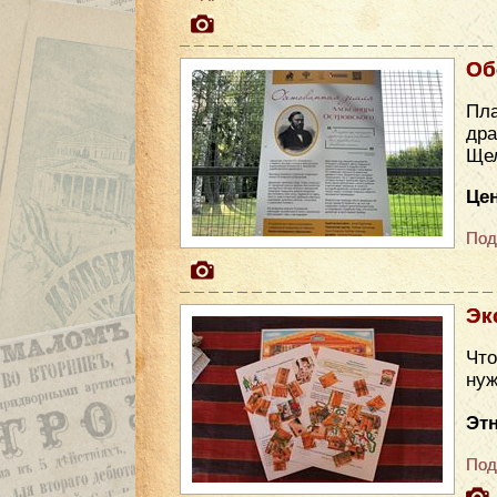
Об
Пла
др
Ще
Цен
Под
Эк
Что
нуж
Эт
Под