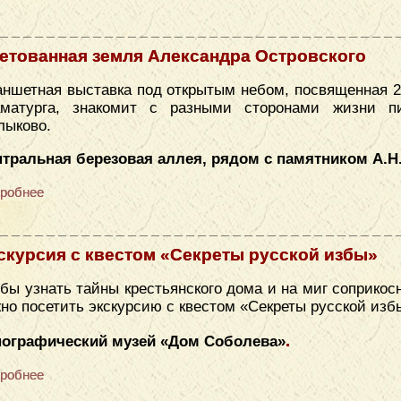
етованная земля Александра Островского
ншетная выставка под открытым небом, посвященная 2
аматурга, знакомит с разными сторонами жизни п
лыково.
тральная березовая аллея, рядом с памятником А.Н
робнее
скурсия с квестом «Секреты русской избы»
бы узнать тайны крестьянского дома и на миг соприкос
но посетить экскурсию с квестом «Секреты русской изб
.
нографический музей «​Дом Соболева»
робнее