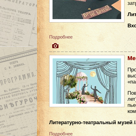
зат
Лит
Вх
Подробнее
Ме
Про
вы
«па
Пов
лет
пье
ком
Литературно-театральный музей //
Подробнее