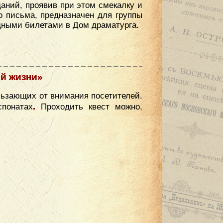
аний, проявив при этом смекалку и
о письма, предназначен для группы
одными билетами в Дом драматурга.
ой жизни»
ользающих от внимания посетителей.
.
спонатах
Проходить квест можно,