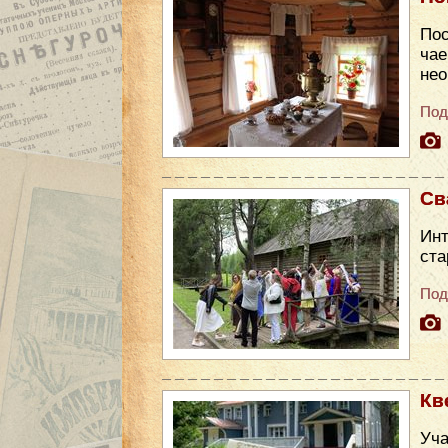
Пос
чае
нео
Под
Св
Инт
ста
Под
Кв
Уча