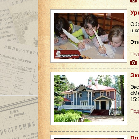
Ур
Обр
шко
Эт
Под
Эк
Эк
«Ме
15:
Под
По