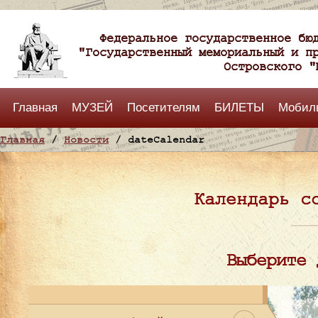
Федеральное государственное бю
"Государственный мемориальный и п
Островского "
Главная
МУЗЕЙ
Посетителям
БИЛЕТЫ
Мобил
Главная
/
Новости
/ dateCalendar
Календарь с
Выберите 