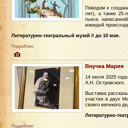
Поводом к создан
лет), а также 25
пьесе, написанно
комедий происходи
Литературно-театральный музей // до 10 мая.
Подробнее
Внучка Мария
14 июля 2025 год
А.Н. Островского.
Выставка рассказы
участии в двух М
своего великого де
Литературно-теат
Подробнее