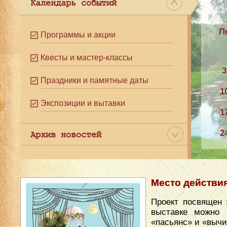
Календарь событий
П
Программы и акции
Квесты и мастер-классы
3
Праздники и памятные даты
1
Экспозиции и вытавки
1
2
Архив новостей
3
Место действи
Проект посвящен 
выставке можно 
«пасьянс» и «вычи