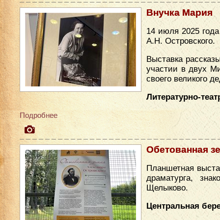
Внучка Мария
14 июля 2025 год
А.Н. Островского.
Выставка рассказы
участии в двух М
своего великого де
Литературно-теат
Подробнее
Обетованная з
Планшетная выста
драматурга, зна
Щелыково.
Центральная бере