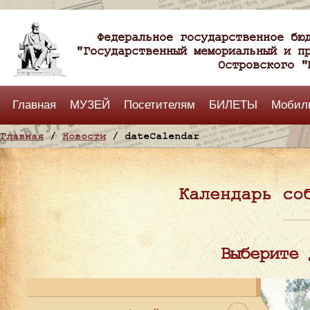
Федеральное государственное бю
"Государственный мемориальный и п
Островского "
Главная
МУЗЕЙ
Посетителям
БИЛЕТЫ
Мобил
Главная
/
Новости
/ dateCalendar
Календарь со
Выберите 