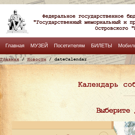
Федеральное государственное бю
"Государственный мемориальный и п
Островского "
Главная
МУЗЕЙ
Посетителям
БИЛЕТЫ
Мобил
Главная
/
Новости
/ dateCalendar
Календарь со
Выберите 