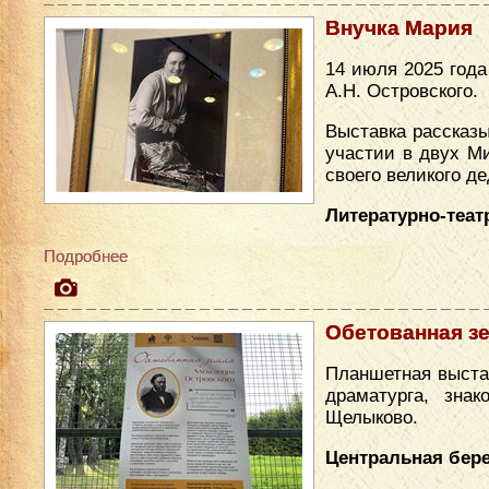
Внучка Мария
14 июля 2025 год
А.Н. Островского.
Выставка рассказы
участии в двух М
своего великого де
Литературно-теат
Подробнее
Обетованная з
Планшетная выста
драматурга, зна
Щелыково.
Центральная бере