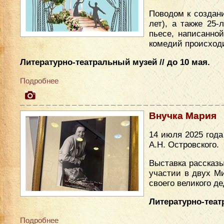
Поводом к создан
лет), а также 25
пьесе, написанно
комедий происходи
Литературно-театральный музей // до 10 мая.
Подробнее
Внучка Мария
14 июля 2025 год
А.Н. Островского.
Выставка рассказы
участии в двух М
своего великого де
Литературно-теат
Подробнее