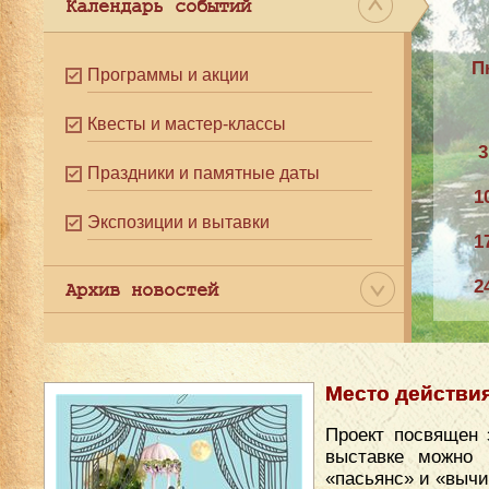
Календарь событий
П
Программы и акции
Квесты и мастер-классы
3
Праздники и памятные даты
1
Экспозиции и вытавки
1
2
Архив новостей
3
Место действи
Проект посвящен 
выставке можно 
«пасьянс» и «вычи