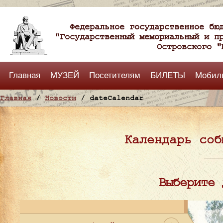
Федеральное государственное бю
"Государственный мемориальный и п
Островского "
Главная
МУЗЕЙ
Посетителям
БИЛЕТЫ
Мобил
Главная
/
Новости
/ dateCalendar
Календарь соб
Выберите 