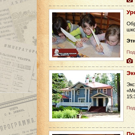
Ур
Обр
шко
Эт
Под
Эк
Эк
«Ме
15:
Под
По