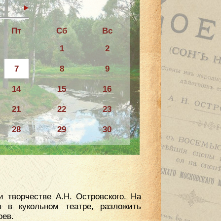
6
Пт
Сб
Вс
1
2
7
8
9
14
15
16
21
22
23
28
29
30
 творчестве А.Н. Островского. На
 в кукольном театре, разложить
оев.