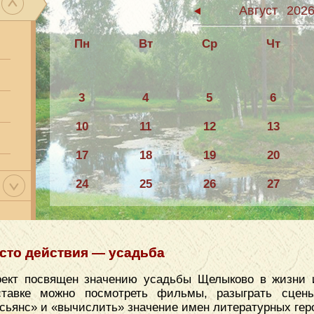
Август
202
Пн
Вт
Ср
Чт
3
4
5
6
10
11
12
13
17
18
19
20
24
25
26
27
31
сто действия — усадьба
ект посвящен значению усадьбы Щелыково в жизни и
ставке можно посмотреть фильмы, разыграть сцены
сьянс» и «вычислить» значение имен литературных гер