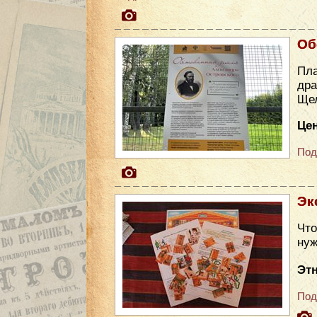
Об
Пла
др
Ще
Цен
Под
Эк
Что
нуж
Эт
Под