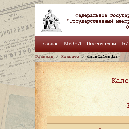
Федеральное госуда
"Государственный мемо
О
Главная
МУЗЕЙ
Посетителям
БИ
Главная
/
Новости
/ dateCalendar
Кале