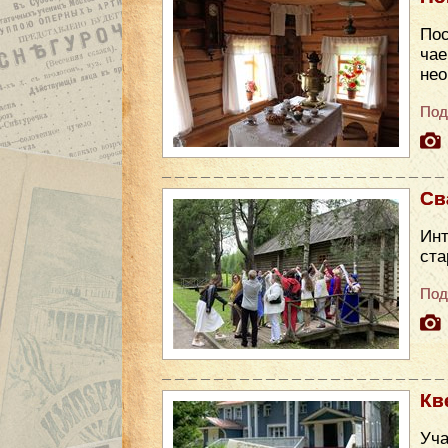
Пос
чае
нео
Под
Св
Инт
ста
Под
Кв
Уча