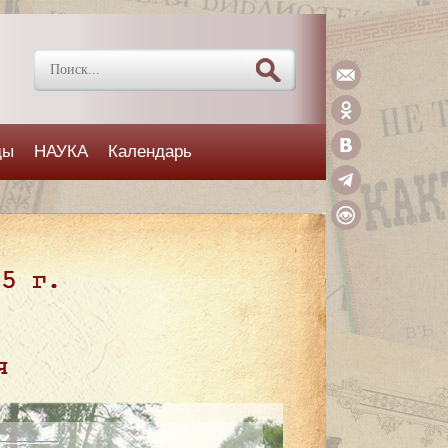
ды
НАУКА
Календарь
25 г.
я