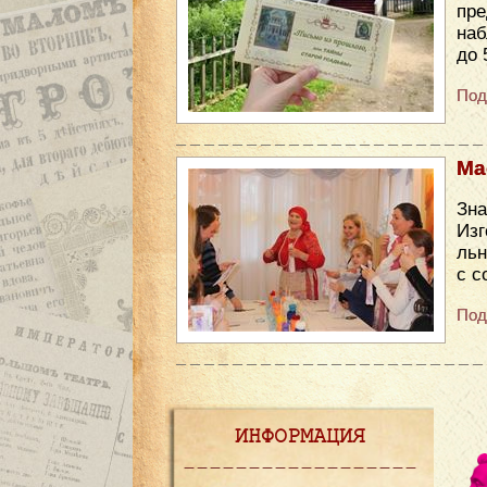
пре
наб
до 
Под
Ма
Зн
Изг
льн
с с
Под
ИНФОРМАЦИЯ