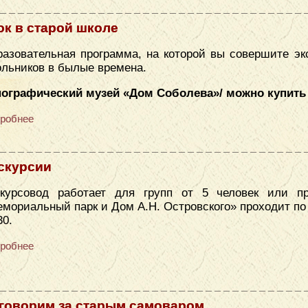
ок в старой школе
азовательная программа, на которой вы совершите эк
льников в былые времена.
нографический музей «Дом Соболева»/ можно купить
робнее
скурсии
скурсовод работает для групп от 5 человек или п
мориальный парк и Дом А.Н. Островского» проходит по се
30.
робнее
говорим за старым самоваром