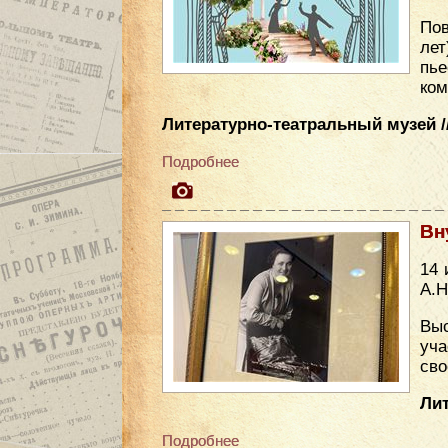
Пов
лет
пье
ком
Литературно-театральный музей //
Подробнее
Вн
14 
А.Н
Выс
уча
сво
Лит
Подробнее