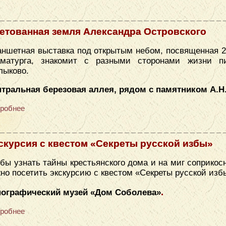
етованная земля Александра Островского
ншетная выставка под открытым небом, посвященная 2
аматурга, знакомит с разными сторонами жизни п
лыково.
тральная березовая аллея, рядом с памятником А.Н
робнее
скурсия с квестом «Секреты русской избы»
бы узнать тайны крестьянского дома и на миг соприкос
но посетить экскурсию с квестом «Секреты русской изб
.
нографический музей «​Дом Соболева»
робнее