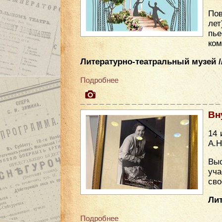
Пов
лет
пье
ком
Литературно-театральный музей //
Подробнее
Вн
14 
А.Н
Выс
уча
сво
Лит
Подробнее