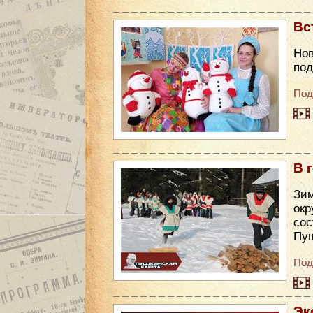
Вс
Нов
под
Под
В 
Зи
ок
сос
Пуш
Под
Эк