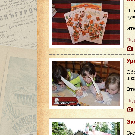
Что
нуж
Эт
Под
Ур
Обр
шко
Эт
Под
Эк
Эк