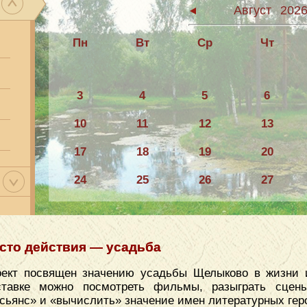
Август
202
Пн
Вт
Ср
Чт
3
4
5
6
10
11
12
13
17
18
19
20
24
25
26
27
31
сто действия — усадьба
ект посвящен значению усадьбы Щелыково в жизни и
ставке можно посмотреть фильмы, разыграть сцены
сьянс» и «вычислить» значение имен литературных гер