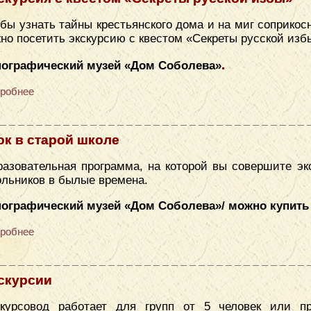
бы узнать тайны крестьянского дома и на миг соприкос
но посетить экскурсию с квестом «Секреты русской изб
.
нографический музей «​Дом Соболева»
робнее
ок в старой школе
азовательная программа, на которой вы совершите эк
льников в былые времена.
нографический музей «Дом Соболева»/ можно купить
робнее
скурсии
скурсовод работает для групп от 5 человек или п