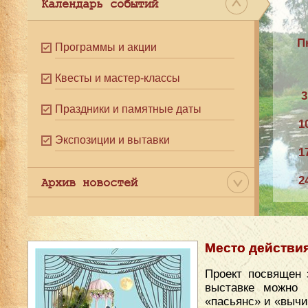
Календарь событий
П
Программы и акции
Квесты и мастер-классы
3
Праздники и памятные даты
1
Экспозиции и вытавки
1
2
Архив новостей
3
Место действи
Проект посвящен 
выставке можно 
«пасьянс» и «вычи