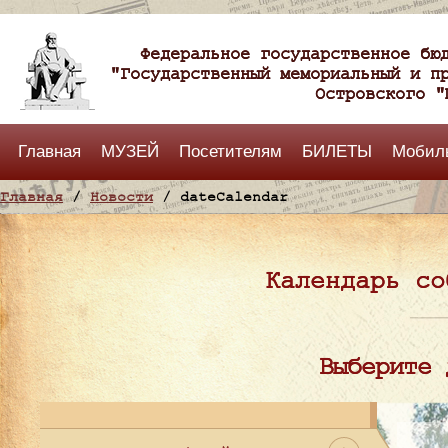
Федеральное государственное бю
"Государственный мемориальный и п
Островского "
Главная
МУЗЕЙ
Посетителям
БИЛЕТЫ
Мобил
Главная
/
Новости
/ dateCalendar
Календарь со
Выберите 