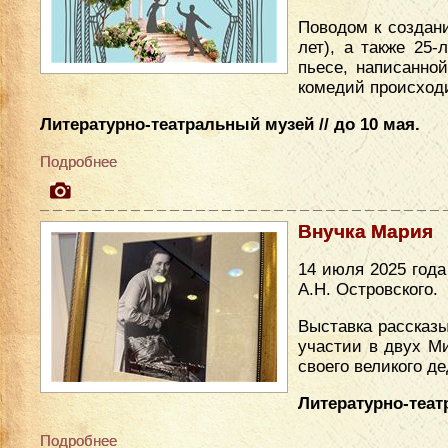
Поводом к создан
лет), а также 25
пьесе, написанно
комедий происходи
Литературно-театральный музей // до 10 мая.
Подробнее
Внучка Мария
14 июля 2025 год
А.Н. Островского.
Выставка рассказы
участии в двух М
своего великого де
Литературно-теат
Подробнее