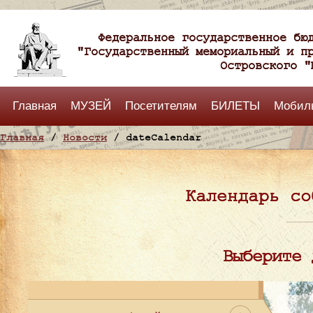
Федеральное государственное бю
"Государственный мемориальный и п
Островского "
Главная
МУЗЕЙ
Посетителям
БИЛЕТЫ
Мобил
Главная
/
Новости
/ dateCalendar
Календарь со
Выберите 