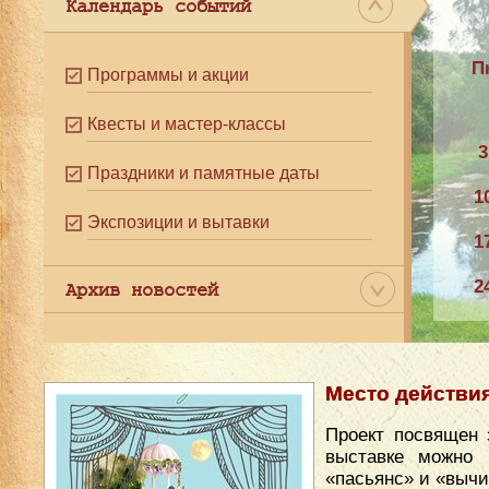
Календарь событий
П
Программы и акции
Квесты и мастер-классы
3
Праздники и памятные даты
1
Экспозиции и вытавки
1
2
Архив новостей
3
Место действи
Проект посвящен 
выставке можно 
«пасьянс» и «вычи