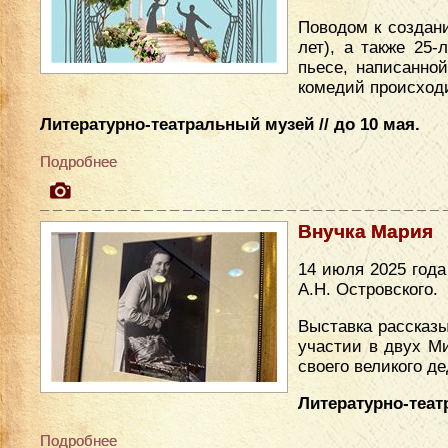
Поводом к создан
лет), а также 25
пьесе, написанно
комедий происходи
Литературно-театральный музей // до 10 мая.
Подробнее
Внучка Мария
14 июля 2025 год
А.Н. Островского.
Выставка рассказы
участии в двух М
своего великого де
Литературно-теат
Подробнее