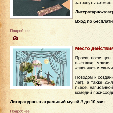
затронуты схожие
Литературно-театр
Вход по бесплат
Подробнее
Место действи
Проект посвящен 
выставке можно 
«пасьянс» и «вычи
Поводом к создан
лет), а также 25
пьесе, написанно
комедий происходи
Литературно-театральный музей // до 10 мая.
Подробнее