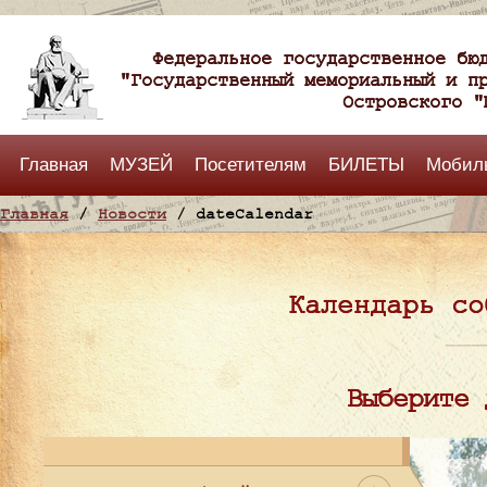
Федеральное государственное бю
"Государственный мемориальный и п
Островского "
Главная
МУЗЕЙ
Посетителям
БИЛЕТЫ
Мобил
Главная
/
Новости
/ dateCalendar
Календарь со
Выберите 