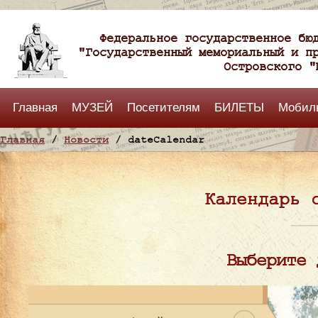
Федеральное государственное бю
"Государственный мемориальный и п
Островского "
Главная
МУЗЕЙ
Посетителям
БИЛЕТЫ
Мобил
Главная
/
Новости
/ dateCalendar
Календарь 
Выберите 