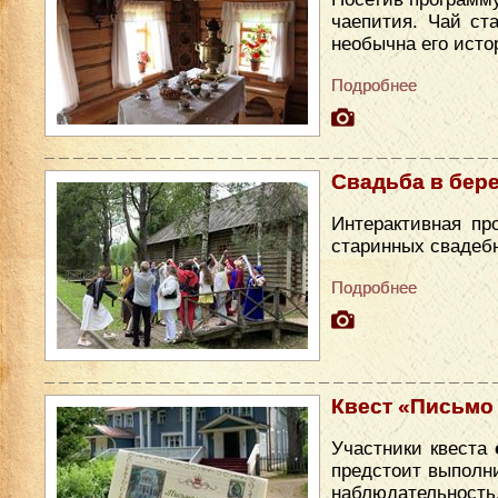
чаепития. Чай ст
необычна его исто
Подробнее
Свадьба в бер
Интерактивная пр
старинных свадеб
Подробнее
Квест «Письмо
Участники квеста
предстоит выполни
наблюдательность