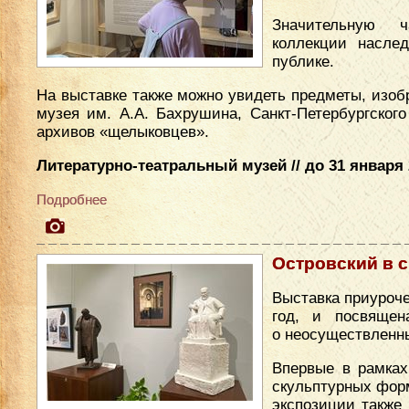
Значительную 
коллекции насле
публике.
На выставке также можно увидеть предметы, изоб
музея им. А.А. Бахрушина, Санкт-Петербургского
архивов «щелыковцев».
Литературно-театральный музей // до 31 января 2
Подробнее
Островский в 
Выставка приуроче
год, и посвящен
о неосуществленны
Впервые в рамках
скульптурных форм
экспозиции также