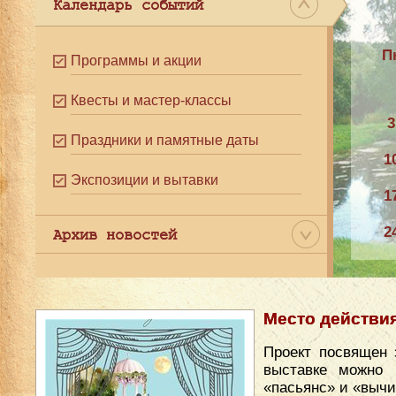
Календарь событий
П
Программы и акции
Квесты и мастер-классы
3
Праздники и памятные даты
1
Экспозиции и вытавки
1
2
Архив новостей
3
Место действи
Проект посвящен 
выставке можно 
«пасьянс» и «вычи