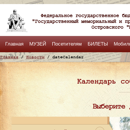
Федеральное государственное бю
"Государственный мемориальный и п
Островского "
Главная
МУЗЕЙ
Посетителям
БИЛЕТЫ
Мобил
Главная
/
Новости
/ dateCalendar
Календарь со
Выберите 