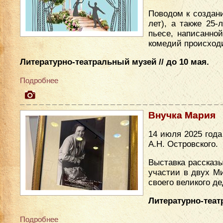
Поводом к создан
лет), а также 25
пьесе, написанно
комедий происходи
Литературно-театральный музей // до 10 мая.
Подробнее
Внучка Мария
14 июля 2025 год
А.Н. Островского.
Выставка рассказы
участии в двух М
своего великого де
Литературно-теат
Подробнее