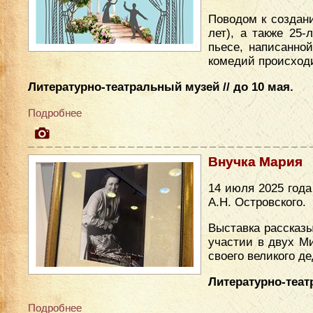
Поводом к создан
лет), а также 25
пьесе, написанно
комедий происходи
Литературно-театральный музей // до 10 мая.
Подробнее
Внучка Мария
14 июля 2025 год
А.Н. Островского.
Выставка рассказы
участии в двух М
своего великого де
Литературно-теат
Подробнее