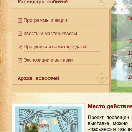
Календарь событий
П
Программы и акции
Квесты и мастер-классы
3
Праздники и памятные даты
1
Экспозиции и вытавки
1
2
Архив новостей
3
Место действи
Проект посвящен 
выставке можно 
«пасьянс» и «вычи