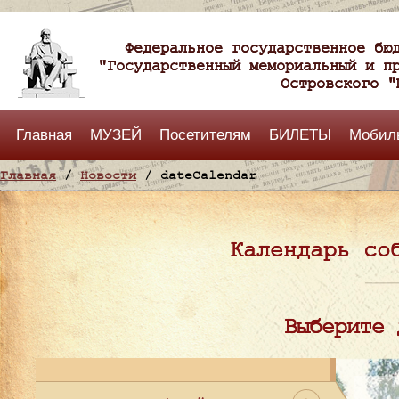
Федеральное государственное бю
"Государственный мемориальный и п
Островского "
Главная
МУЗЕЙ
Посетителям
БИЛЕТЫ
Мобил
Главная
/
Новости
/ dateCalendar
Календарь со
Выберите 