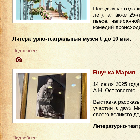
Поводом к создан
лет), а также 25
пьесе, написанно
комедий происходи
Литературно-театральный музей // до 10 мая.
Подробнее
Внучка Мария
14 июля 2025 год
А.Н. Островского.
Выставка рассказы
участии в двух М
своего великого де
Литературно-теат
Подробнее