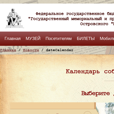
Федеральное государственное бю
"Государственный мемориальный и п
Островского "
Главная
МУЗЕЙ
Посетителям
БИЛЕТЫ
Мобил
Главная
/
Новости
/ dateCalendar
Календарь со
Выберите 