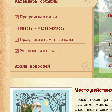
Календарь событий
П
Программы и акции
Квесты и мастер-классы
3
Праздники и памятные даты
1
Экспозиции и вытавки
1
2
Архив новостей
3
Место действи
Проект посвящен 
выставке можно 
«пасьянс» и «вычи