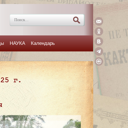
ды
НАУКА
Календарь
025 г.
я