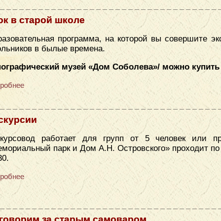
ок в старой школе
азовательная программа, на которой вы совершите эк
льников в былые времена.
нографический музей «Дом Соболева»/ можно купить
робнее
скурсии
скурсовод работает для групп от 5 человек или п
мориальный парк и Дом А.Н. Островского» проходит по се
30.
робнее
говорим за старым самоваром