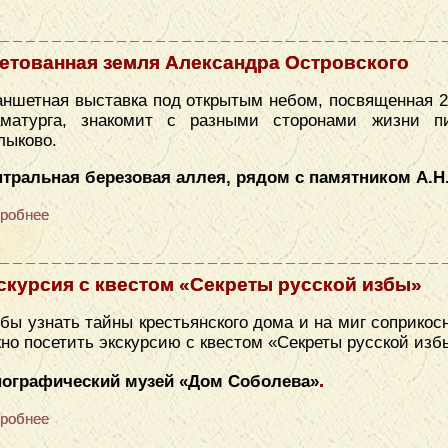
етованная земля Александра Островского
ншетная выставка под открытым небом, посвященная 2
аматурга, знакомит с разными сторонами жизни п
лыково.
тральная березовая аллея, рядом с памятником А.Н
робнее
скурсия с квестом «Секреты русской избы»
бы узнать тайны крестьянского дома и на миг соприкос
но посетить экскурсию с квестом «Секреты русской изб
.
нографический музей «​Дом Соболева»
робнее