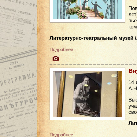
Пов
лет
пье
ком
Литературно-театральный музей //
Подробнее
Вн
14 
А.Н
Выс
уча
сво
Лит
Подробнее