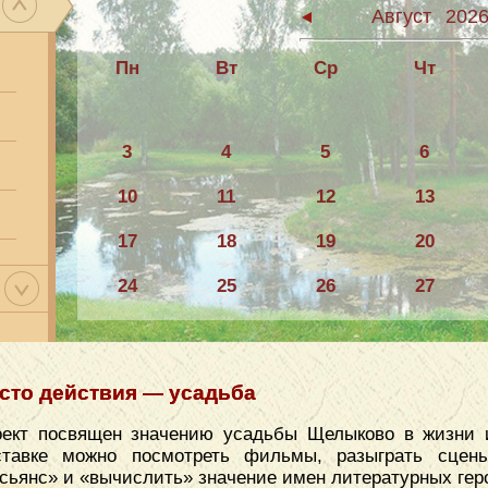
Август
202
Пн
Вт
Ср
Чт
3
4
5
6
10
11
12
13
17
18
19
20
24
25
26
27
31
сто действия — усадьба
ект посвящен значению усадьбы Щелыково в жизни и
ставке можно посмотреть фильмы, разыграть сцены
сьянс» и «вычислить» значение имен литературных гер