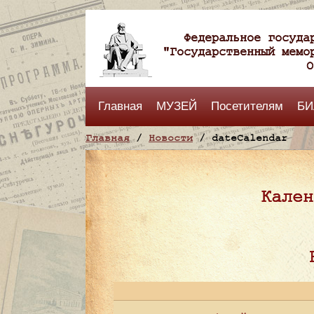
Федеральное госуда
"Государственный мемо
О
Главная
МУЗЕЙ
Посетителям
БИ
Главная
/
Новости
/ dateCalendar
Кален