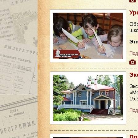
Ур
Обр
шко
Эт
Под
Эк
Эк
«Ме
15:
Под
По