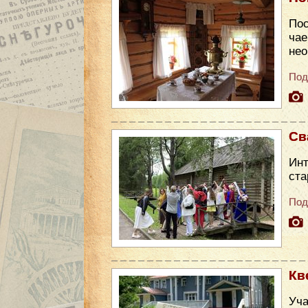
Пос
чае
нео
Под
Св
Инт
ста
Под
Кв
Уча