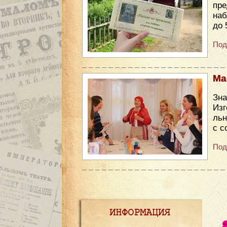
пре
наб
до 
Под
Ма
Зн
Изг
льн
с с
Под
ИНФОРМАЦИЯ