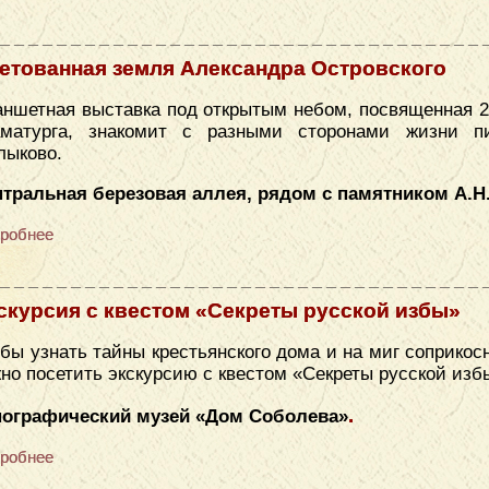
етованная земля Александра Островского
ншетная выставка под открытым небом, посвященная 2
аматурга, знакомит с разными сторонами жизни п
лыково.
тральная березовая аллея, рядом с памятником А.Н
робнее
скурсия с квестом «Секреты русской избы»
бы узнать тайны крестьянского дома и на миг соприкос
но посетить экскурсию с квестом «Секреты русской изб
.
нографический музей «​Дом Соболева»
робнее