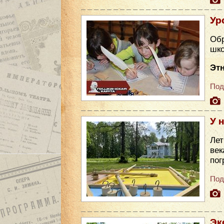
Ур
Обр
шко
Эт
Под
У 
Лет
век
пог
Под
Эк