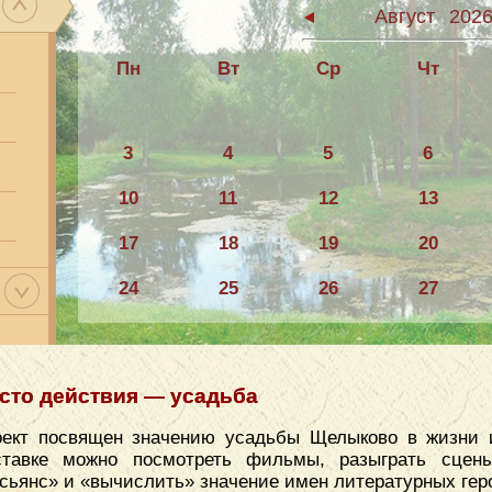
Август
202
Пн
Вт
Ср
Чт
3
4
5
6
10
11
12
13
17
18
19
20
24
25
26
27
31
сто действия — усадьба
ект посвящен значению усадьбы Щелыково в жизни и
ставке можно посмотреть фильмы, разыграть сцены
сьянс» и «вычислить» значение имен литературных гер