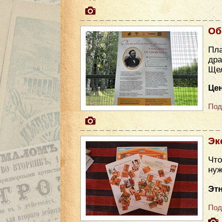
Об
Пла
др
Ще
Цен
Под
Эк
Что
нуж
Эт
Под