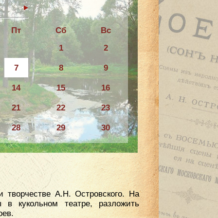
6
Пт
Сб
Вс
1
2
7
8
9
14
15
16
21
22
23
28
29
30
 творчестве А.Н. Островского. На
 в кукольном театре, разложить
оев.