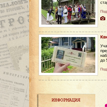
ста
Под
Кв
Уча
пре
наб
до 
Под
ИНФОРМАЦИЯ