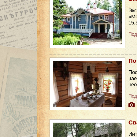
Эк
«Ме
15:
Под
По
Пос
чае
нео
Под
Св
Инт