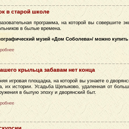
ок в старой школе
азовательная программа, на которой вы совершите эк
льников в былые времена.
нографический музей «Дом Соболева»/ можно купить
робнее
нашего крыльца забавам нет конца
няя игровая площадка, на которой вы узнаете о дворянс
а, их истории. Усадьба Щелыково, удаленная от больш
ружения в былую эпоху и дворянский быт.
робнее
скурсии