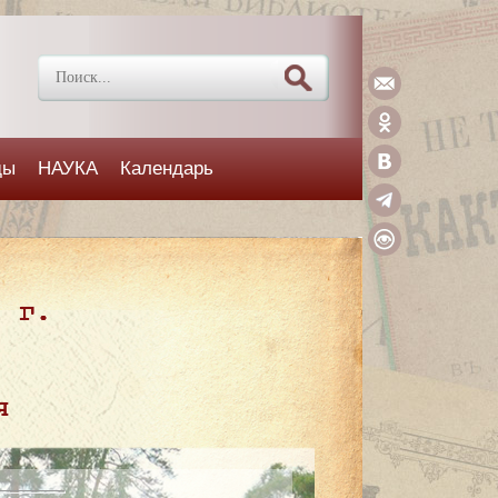
ды
НАУКА
Календарь
5 г.
я