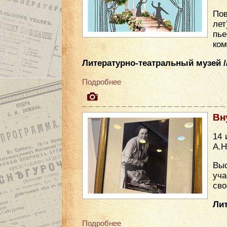
Пов
лет
пье
ком
Литературно-театральный музей //
Подробнее
Вн
14 
А.Н
Выс
уча
сво
Лит
Подробнее