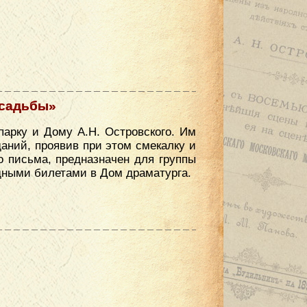
усадьбы»
парку и Дому А.Н. Островского. Им
аний, проявив при этом смекалку и
о письма, предназначен для группы
одными билетами в Дом драматурга.