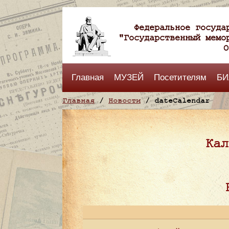
Федеральное госуда
"Государственный мемо
О
Главная
МУЗЕЙ
Посетителям
БИ
Главная
/
Новости
/ dateCalendar
Кал