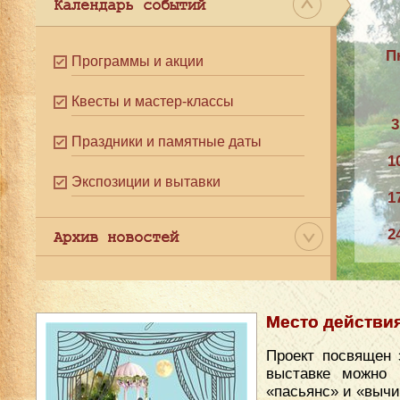
Календарь событий
П
Программы и акции
Квесты и мастер-классы
3
Праздники и памятные даты
1
Экспозиции и вытавки
1
2
Архив новостей
3
Место действи
Проект посвящен 
выставке можно 
«пасьянс» и «вычи