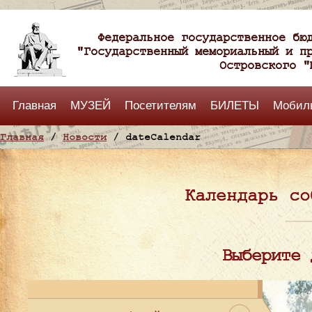
Федеральное государственное бю
"Государственный мемориальный и п
Островского "
Главная
МУЗЕЙ
Посетителям
БИЛЕТЫ
Мобил
Главная
/
Новости
/ dateCalendar
Календарь со
Выберите 