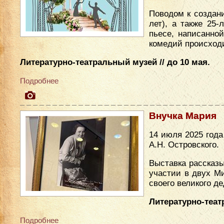
Поводом к создан
лет), а также 25
пьесе, написанно
комедий происходи
Литературно-театральный музей // до 10 мая.
Подробнее
Внучка Мария
14 июля 2025 год
А.Н. Островского.
Выставка рассказы
участии в двух М
своего великого де
Литературно-теат
Подробнее