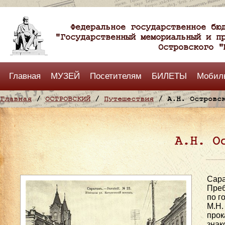
Федеральное государственное бю
"Государственный мемориальный и п
Островского "
Главная
МУЗЕЙ
Посетителям
БИЛЕТЫ
Мобил
Главная
/
ОСТРОВСКИЙ
/
Путешествия
/ А.Н. Островск
А.Н. О
Сара
Преб
по г
М.Н.
прок
знак