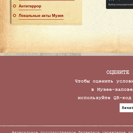
Антитеррор
Локальные акты Музея
ОЦЕНИТЕ 
Чтобы оценить услов
в Музее-запове
используйте QR-код
Нача
Федеральное государственное бюджетное учреждение ку