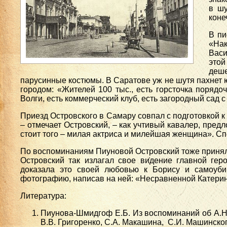
в шу
коне
В пи
«Нак
Васи
этой
деш
парусинные костюмы. В Саратове уж не шутя пахнет ю
городом: «Жителей 100 тыс., есть горсточка порядо
Волги, есть коммерческий клуб, есть загородный сад с
Приезд Островского в Самару совпал с подготовкой к
– отмечает Островский, – как учтивый кавалер, пред
стоит того – милая актриса и милейшая женщина». Сп
По воспоминаниям Пиуновой Островский тоже принял у
Островский так излагал свое ви̍дение главной ге
доказала это своей любовью к Борису и самоуби
фотографию, написав на ней: «Несравненной Катерин
Литература:
Пиунова-Шмидгоф Е.Б. Из воспоминаний об А.Н. 
В.В. Григоренко, С.А. Макашина, С.И. Машинског