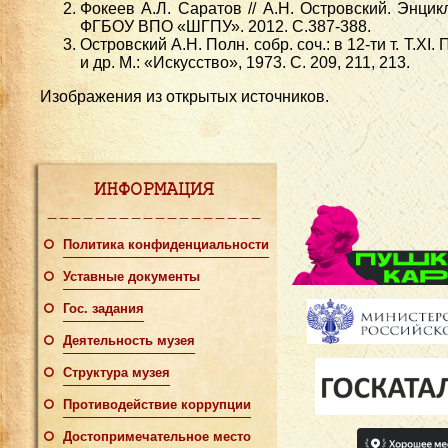
Фокеев А.Л. Саратов // А.Н. Островский. Энцикл
ФГБОУ ВПО «ШГПУ». 2012. С.387-388.
Островский А.Н. Полн. собр. соч.: в 12-ти т. T.XI
и др. М.: «Искусство», 1973. С. 209, 211, 213.
Изображения из открытых источников.
ИНФОРМАЦИЯ
Политика конфиденциальности
Уставные документы
Гос. задания
Деятельность музея
Структура музея
Противодействие коррупции
Достопримечательное место