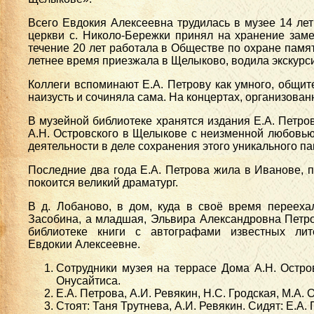
Всего Евдокия Алексеевна трудилась в музее 14 ле
церкви с. Николо-Бережки принял на хранение заме
течение 20 лет работала в Обществе по охране памят
летнее время приезжала в Щелыково, водила экскурс
Коллеги вспоминают Е.А. Петрову как умного, общите
наизусть и сочиняла сама. На концертах, организован
В музейной библиотеке хранятся издания Е.А. Петро
А.Н. Островского в Щелыкове с неизменной любовью
деятельности в деле сохранения этого уникального пам
Последние два года Е.А. Петрова жила в Иванове, п
покоится великий драматург.
В д. Лобаново, в дом, куда в своё время переех
Засобина, а младшая, Эльвира Александровна Петро
библиотеке книги с автографами известных л
Евдокии Алексеевне.
Сотрудники музея на террасе Дома А.Н. Островс
Онусайтиса.
Е.А. Петрова, А.И. Ревякин, Н.С. Гродская, М.А. 
Стоят: Таня Трутнева, А.И. Ревякин. Сидят: Е.А. 