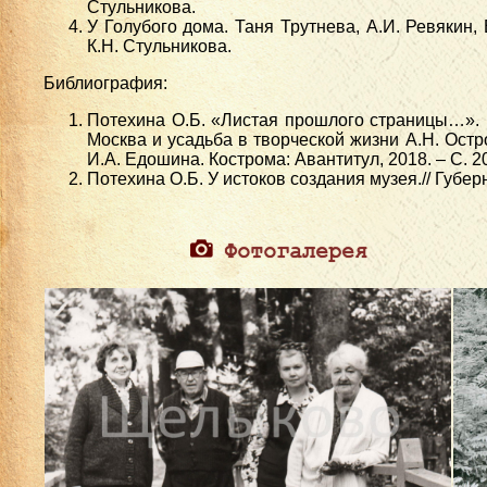
Стульникова.
У Голубого дома. Таня Трутнева, А.И. Ревякин, 
К.Н. Стульникова.
Библиография:
Потехина О.Б. «Листая прошлого страницы…». 
Москва и усадьба в творческой жизни А.Н. Остров
И.А. Едошина. Кострома: Авантитул, 2018. – С. 20
Потехина О.Б. У истоков создания музея.// Губерн
Фотогалерея