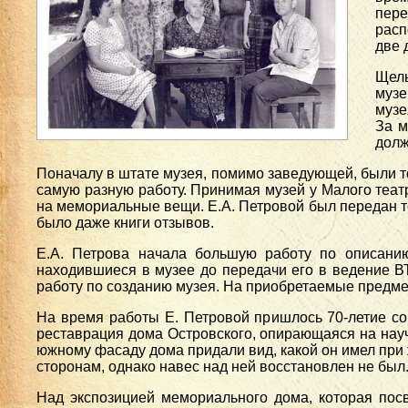
пер
расп
две 
Щелы
музе
музе
За м
долж
Поначалу в штате музея, помимо заведующей, были т
самую разную работу. Принимая музей у Малого теат
на мемориальные вещи. Е.А. Петровой был передан то
было даже книги отзывов.
Е.А. Петрова начала большую работу по описанию
находившиеся в музее до передачи его в ведение ВТ
работу по созданию музея. На приобретаемые предме
На время работы Е. Петровой пришлось 70-летие со 
реставрация дома Островского, опирающаяся на нау
южному фасаду дома придали вид, какой он имел при 
сторонам, однако навес над ней восстановлен не был
Над экспозицией мемориального дома, которая посв