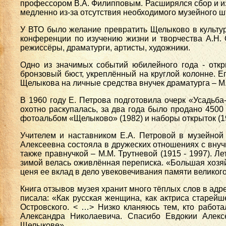
профессором В.А. Филипповым. Расширялся сбор и из
медленно из-за отсутствия необходимого музейного ш
У ВТО было желание превратить Щелыково в культурн
конференции по изучению жизни и творчества А.Н. 
режиссёры, драматурги, артисты, художники.
Одно из значимых событий юбилейного года - откры
бронзовый бюст, укреплённый на круглой колонне. Е
Щелыкова на личные средства внучек драматурга – М.
В 1960 году Е. Петрова подготовила очерк «Усадьб
охотно раскупалась, за два года было продано 450
фотоальбом «Щелыково» (1982) и наборы открыток (19
Учителем и наставником Е.А. Петровой в музейной 
Алексеевна состояла в дружеских отношениях с внучка
также правнучкой – М.М. Трутневой (1915 - 1997). 
зимой велась оживлённая переписка. «Большая хозяй
ценя ее вклад в дело увековечивания памяти великого
Книга отзывов музея хранит много тёплых слов в адр
писала: «Как русская женщина, как актриса старейше
Островского. < …> Низко кланяюсь тем, кто работа
Александра Николаевича. Спасибо Евдокии Алек
Щелыкове».