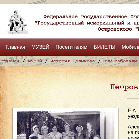
Федеральное государственное бю
"Государственный мемориальный и п
Островского "
Главная
МУЗЕЙ
Посетителям
БИЛЕТЫ
Мобил
Главная
/
МУЗЕЙ
/
История Щелыкова
/
Они работали
Петров
Е.А.
уезд
Алек
на п
врем