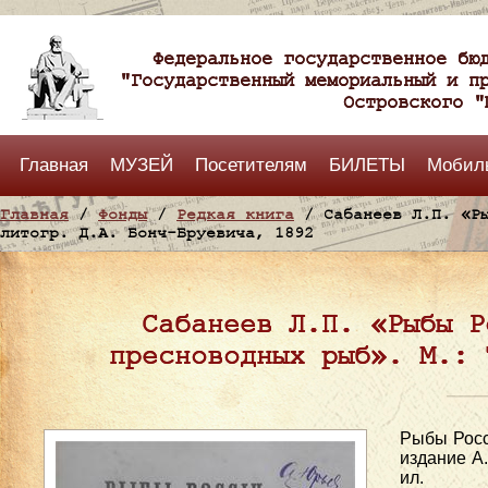
Федеральное государственное бю
"Государственный мемориальный и п
Островского "
Главная
МУЗЕЙ
Посетителям
БИЛЕТЫ
Мобил
Главная
/
Фонды
/
Редкая книга
/ Сабанеев Л.П. «Ры
литогр. Д.А. Бонч-Бруевича, 1892
Сабанеев Л.П. «Рыбы Р
пресноводных рыб». М.: 
Рыбы Росси
издание А.
ил.