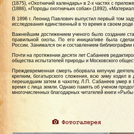
(1875), «Охотничий календарь» в 2-х частях с прило
(1886), «Породы охотничьих собак» (1892), «Материа
В 1896 г. Леонид Павлович выпустил первый том зад
исследования единственный в то время в своем роде т
Важнейшим достижением ученого было создание стат
правильной охоты. По его инициативе была сдела
России. Занимался он и составлением библиографии кн
Почти на протяжении десяти лет Сабанеев редактиров
общества испытателей природы и Московского общест
Преждевременная смерть оборвала кипучую деятельн
крепким, богатырского сложения, всю зиму ходил в
перешедшим затем в чахотку, Л.П. Сабанеев умер в 
время с лица земли. Однако память об ученом продол
многочисленных благодарных читателей книги «Рыбы
Фотогалерея