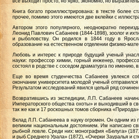
все выходит просто, но ярко, экономно, но выразитель
Книга богато проиллюстрирована: в тексте более с
прочее, помимо этого имеются две вклейки с иллюст
Автором этого популярного, неоднократно переиз
Леонид Павлович Сабанеев (1844-1898), зоолог и ихтио
и рыболовству. Он родился в 1844 году в Яросл
образование на естественном отделении физико-мате
Любовь и интерес к природе будущий ученый унасл
науки: профессор химии, горный инженер, профессо
состоял в родстве с соседом драматурга по имению, 
Еще во время студенчества Сабанеев увлекся соб
окончании университета молодой ученый отправился на
Результатом исследований явился целый ряд сочинен
Возвратившись из экспедиции, Л.П. Сабанеев начи
Императорского общества охоты» и выходивший в св
так же как и 17 роскошных томов сборника «Природ
Вклад Л.П. Сабанеева в науку огромен. Он одним из 
великим национальным достоянием. Им написано свыш
рыбной ловле. Среди них: монография «Белуга» (1871)
и рыб Среднего Урала» (1872), «Очерки Зауралья и с