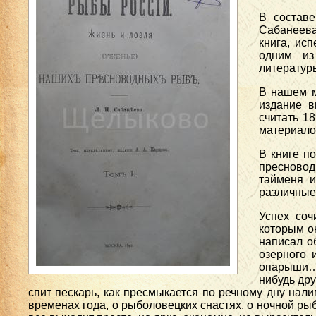
В составе
Сабанеева
книга, ис
одним из
литератур
В нашем м
издание в
считать 1
материалом
В книге п
пресновод
тайменя и
различные
Успех соч
которым он
написал о
озерного 
опарыши…,
нибудь дру
спит пескарь, как пресмыкается по речному дну налим
временах года, о рыболовецких снастях, о ночной рыб