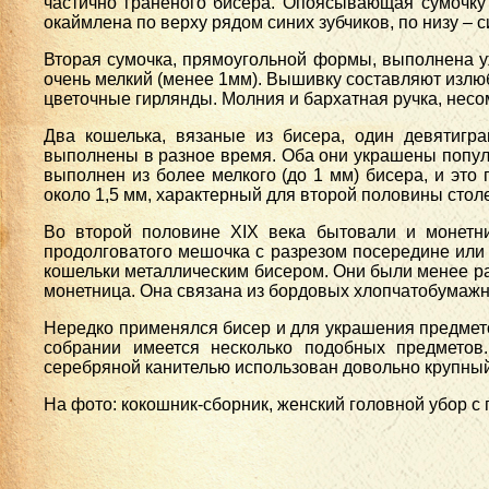
частично гранёного бисера. Опоясывающая сумочку
окаймлена по верху рядом синих зубчиков, по низу – 
Вторая сумочка, прямоугольной формы, выполнена у
очень мелкий (менее 1мм). Вышивку составляют излюб
цветочные гирлянды. Молния и бархатная ручка, нес
Два кошелька, вязаные из бисера, один девятигра
выполнены в разное время. Оба они украшены попул
выполнен из более мелкого (до 1 мм) бисера, и это 
около 1,5 мм, характерный для второй половины столе
Во второй половине XIX века бытовали и монетн
продолговатого мешочка с разрезом посередине или 
кошельки металлическим бисером. Они были менее ра
монетница. Она связана из бордовых хлопчатобумаж
Нередко применялся бисер и для украшения предметов
собрании имеется несколько подобных предметов.
серебряной канителью использован довольно крупный
На фото: кокошник-сборник, женский головной убор с п