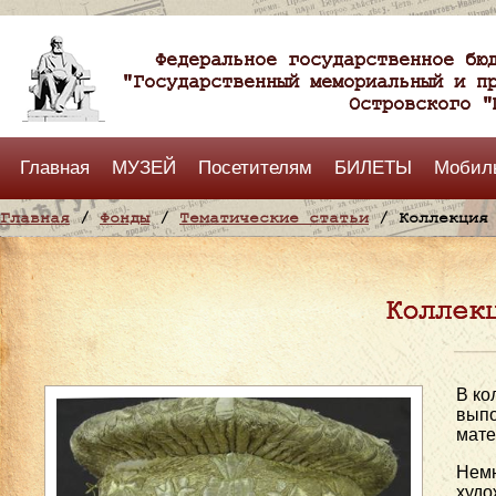
Федеральное государственное бю
"Государственный мемориальный и п
Островского "
Главная
МУЗЕЙ
Посетителям
БИЛЕТЫ
Мобил
Главная
/
Фонды
/
Тематические статьи
/ Коллекция 
Коллек
В ко
выпо
мате
Нем
худ