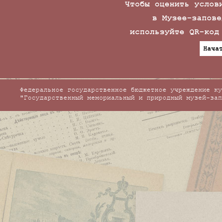
Чтобы оценить услов
в Музее-запове
используйте QR-код
Нача
Федеральное государственное бюджетное учреждение ку
"Государственный мемориальный и природный музей-зап