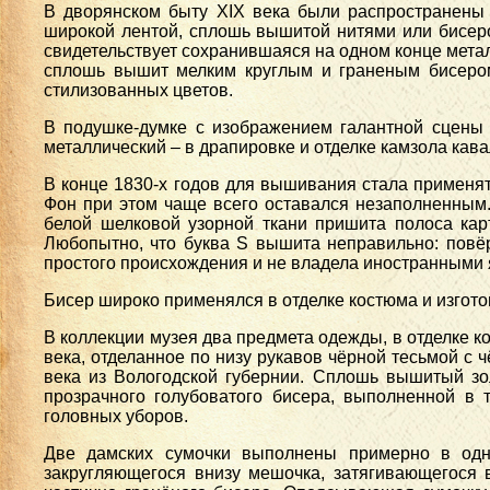
В дворянском быту XIX века были распространены 
широкой лентой, сплошь вышитой нитями или бисеро
свидетельствует сохранившаяся на одном конце метал
сплошь вышит мелким круглым и граненым бисером
стилизованных цветов.
В подушке-думке с изображением галантной сцены –
металлический – в драпировке и отделке камзола кава
В конце 1830-х годов для вышивания стала применят
Фон при этом чаще всего оставался незаполненным.
белой шелковой узорной ткани пришита полоса ка
Любопытно, что буква S вышита неправильно: повёр
простого происхождения и не владела иностранными 
Бисер широко применялся в отделке костюма и изгото
В коллекции музея два предмета одежды, в отделке к
века, отделанное по низу рукавов чёрной тесьмой с 
века из Вологодской губернии. Сплошь вышитый зо
прозрачного голубоватого бисера, выполненной в 
головных уборов.
Две дамских сумочки выполнены примерно в одно
закругляющегося внизу мешочка, затягивающегося в