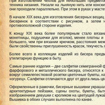
При изготовлении чехлов для небольших предмето
техника низания. Низали на льняную нить или конски
они проходили параллельно. При этом в руках у маст
В начале XIX века для изготовления бисерных вещиц 
бисеринок в соответствии с рисунком, а затем 
противоположной стороне изделия.
К концу XIX века более популярным стало вязани
монетницы, подушечки для иголок), менее плотны и 
большего, чем при вязании крючком, расстояния ме
были свойственны приглушенность красок, текучесть л
Более всего в коллекции изделий из бисера пред
утилитарную функцию в быту.
Самые ранние изделия – две салфетки семигранной фо
фарфорового и металлического бисера, относятся к
вокруг семилепестковой розетки цветочные букеты,
«огурец». Салфетки отличаются друг от друга лишь ц
Оформленные в рамочки, бисерные вышивки украшали
архитектурные пейзажи, сцены охоты, букеты, бы
изображением девушки с кроликом на цветущей лужайк
Вышивка в обоих случаях выполнена по канве.