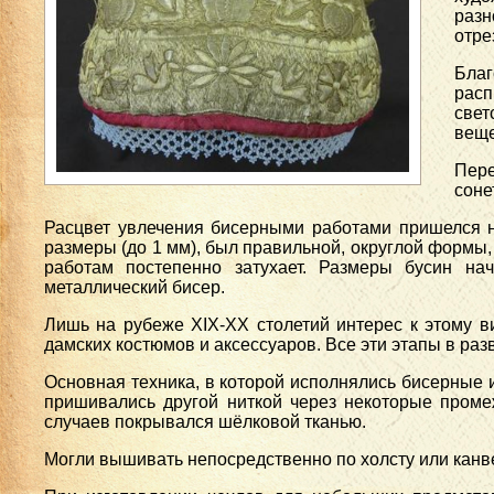
разн
отре
Благ
рас
свет
веще
Пере
соне
Расцвет увлечения бисерными работами пришелся н
размеры (до 1 мм), был правильной, округлой формы,
работам постепенно затухает. Размеры бусин нач
металлический бисер.
Лишь на рубеже XIX-XX столетий интерес к этому ви
дамских костюмов и аксессуаров. Все эти этапы в ра
Основная техника, в которой исполнялись бисерные и
пришивались другой ниткой через некоторые проме
случаев покрывался шёлковой тканью.
Могли вышивать непосредственно по холсту или канве