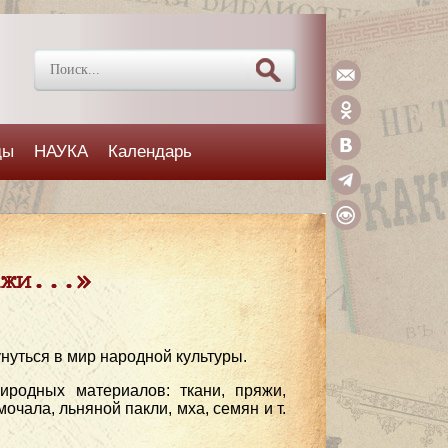
ды
НАУКА
Календарь
ажи...»
нуться в мир народной культуры.
иродных материалов: ткани, пряжи,
очала, льняной пакли, мха, семян и т.