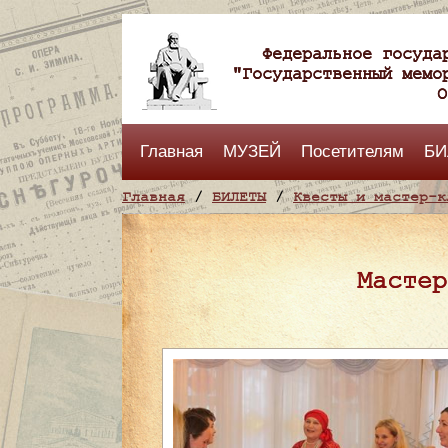
Федеральное госуда
"Государственный мемо
О
Главная
МУЗЕЙ
Посетителям
БИ
Главная
/
БИЛЕТЫ
/
Квесты и мастер-к
Мастер