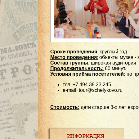
Сроки проведения
:
круглый год
Место проведения
:
объекты музея - 
Состав группы:
широкая аудитория
Продолжительность:
60 минут.
Условия приёма посетителей:
по пр
тел. +7 494 38 23 245
e-mail: tour@schelykovo.ru
Стоимость:
дети старше 3-х лет, взро
ИНФОРМАЦИЯ