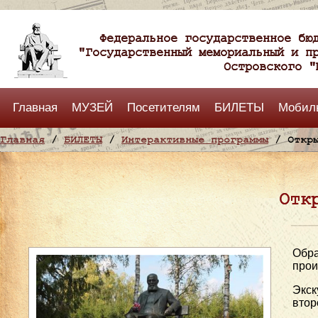
Федеральное государственное бю
"Государственный мемориальный и п
Островского "
Главная
МУЗЕЙ
Посетителям
БИЛЕТЫ
Мобил
Главная
/
БИЛЕТЫ
/
Интерактивные программы
/ Откры
Отк
Обра
прои
Экск
втор