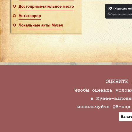
Достопримечательное место
Антитеррор
Локальные акты Музея
ОЦЕНИТЕ 
Чтобы оценить услов
в Музее-запове
используйте QR-код
Нача