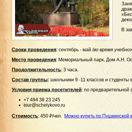
Заня
драм
«Бес
деко
В за
Сроки проведения
: сентябрь - май
/во время учебног
Место проведения
: Мемориальный парк, Дом А.Н. О
Продолжительность
: 3 часа.
Состав группы
:
школьники 9 -11 классов и студенты в
Условия приема посетителей
: по предварительной за
+7 494 38 23 245
tour@schelykovo.ru
Стоимость
: 450 ₽/чел.
Можно купить по Пушкинской к