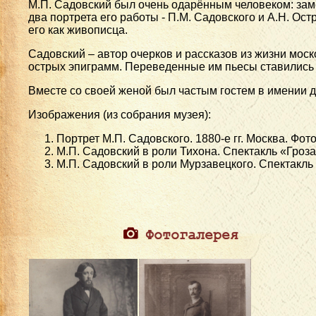
М.П. Садовский был очень одарённым человеком: заме
два портрета его работы - П.М. Садовского и А.Н. Ос
его как живописца.
Садовский – автор очерков и рассказов из жизни моск
острых эпиграмм. Переведенные им пьесы ставились в
Вместе со своей женой был частым гостем в имении 
Изображения (из собрания музея):
Портрет М.П. Садовского. 1880-е гг. Москва. Фо
М.П. Садовский в роли Тихона. Спектакль «Гроза»
М.П. Садовский в роли Мурзавецкого. Спектакль 
Фотогалерея