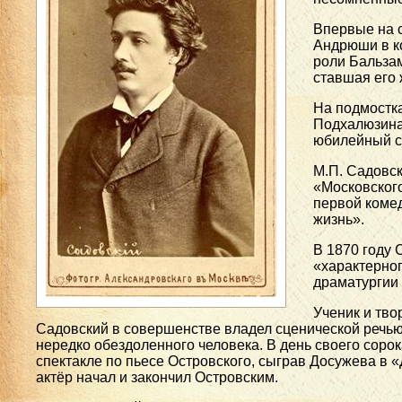
Впервые на с
Андрюши в ко
роли Бальза
ставшая его
На подмостка
Подхалюзина.
юбилейный сп
М.П. Садовск
«Московского
первой комед
жизнь».
В 1870 году 
«характерног
драматургии 
Ученик и тво
Садовский в совершенстве владел сценической речью.
нередко обездоленного человека. В день своего соро
спектакле по пьесе Островского, сыграв Досужева в «
актёр начал и закончил Островским.