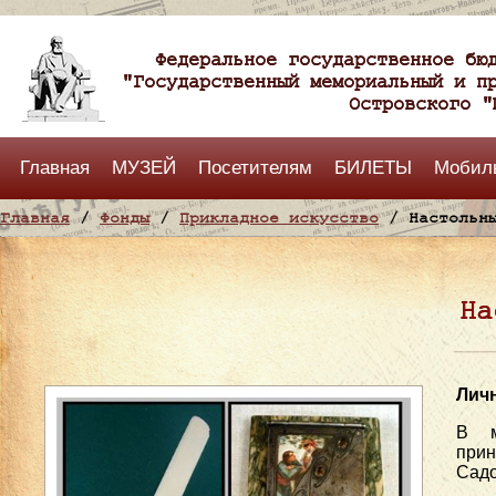
Федеральное государственное бю
"Государственный мемориальный и п
Островского "
Главная
МУЗЕЙ
Посетителям
БИЛЕТЫ
Мобил
Главная
/
Фонды
/
Прикладное искусство
/ Настольны
На
Лич
В м
при
Садо