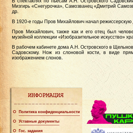
В спектаклях по пьесам А.Н. Островского Садовски
Мизгирь «Снегурочка», Самозванец «Дмитрий Самозв
др.
В 1920-е годы Пров Михайлович начал режиссерскую де
Пров Михайлович, также как и его отец был челов
музейной коллекции «Изобразительное искусство» хра
В рабочем кабинете дома А.Н. Островского в Щелыко
Садовскому. Нож из слоновой кости, в виде пря
изображением слонов.
ИНФОРМАЦИЯ
Политика конфиденциальности
Уставные документы
Гос. задания