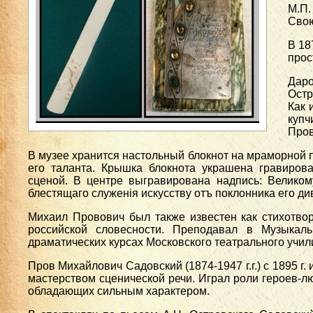
М.П.
Свою
В 18
прос
Даро
Остр
Как 
купч
Пров
В музее хранится настольный блокнот на мраморной 
его таланта. Крышка блокнота украшена гравиров
сценой. В центре выгравирована надпись: Великом
блестящаго служенiя искусству отъ поклонника его ди
Михаил Провович был также известен как стихотво
российской словесности. Преподавал в Музыкал
драматических курсах Московского театрального учил
Пров Михайлович Садовский (1874-1947 г.г.) с 1895 г
мастерством сценической речи. Играл роли героев-
обладающих сильным характером.