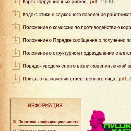
Карта коррупционных рисков,
.pdf
,
748 Kb
Кодекс этики и служебного поведения работнико
Положение о комиссии по противодействию корр
Положение о Порядке сообщения о получении по
Положение о структурном подразделении ответс
Порядок уведомления о возникновении личной з
Приказ о назначении ответственного лица,
.pdf
,
2
ИНФОРМАЦИЯ
Политика конфиденциальности