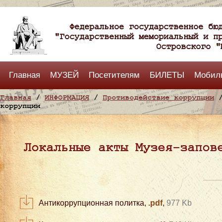
Федеральное государственное бю
"Государственный мемориальный и п
Островского "
Главная
МУЗЕЙ
Посетителям
БИЛЕТЫ
Мобил
Главная
/
ИНФОРМАЦИЯ
/
Противодействие коррупции
/
коррупции
Локальные акты Музея-запов
Антикоррупционная политка,
.pdf
,
977 Kb