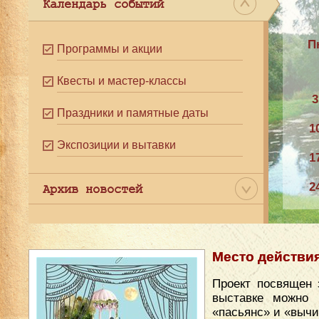
Календарь событий
П
Программы и акции
Квесты и мастер-классы
3
Праздники и памятные даты
1
Экспозиции и вытавки
1
2
Архив новостей
3
Место действи
Проект посвящен 
выставке можно 
«пасьянс» и «вычи