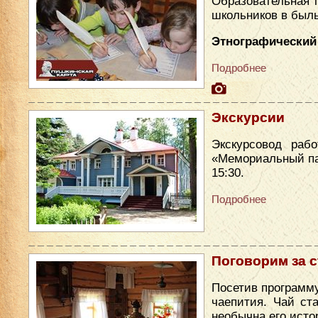
Образовательная 
школьников в был
Этнографический 
Подробнее
Экскурсии
Экскурсовод раб
«Мемориальный парк
15:30.
Подробнее
Поговорим за 
Посетив программу
чаепития. Чай ст
необычна его исто