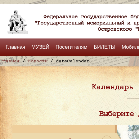
Федеральное государственное бю
"Государственный мемориальный и п
Островского "
Главная
МУЗЕЙ
Посетителям
БИЛЕТЫ
Мобил
Главная
/
Новости
/ dateCalendar
Календарь 
Выберите 