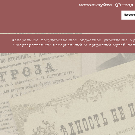
используйте QR-код
Нача
Федеральное государственное бюджетное учреждение ку
"Государственный мемориальный и природный музей-зап