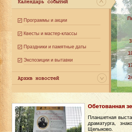
Календарь событий
П
Программы и акции
Квесты и мастер-классы
3
Праздники и памятные даты
1
Экспозиции и вытавки
1
2
Архив новостей
3
Обетованная з
Планшетная выста
драматурга, зна
Щелыково.