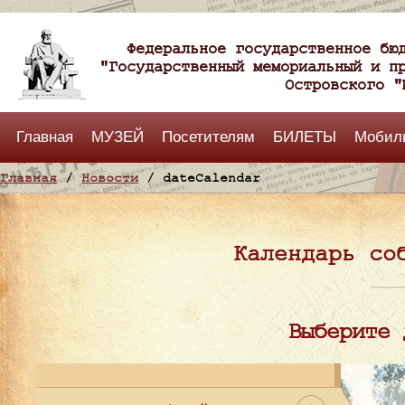
Федеральное государственное бю
"Государственный мемориальный и п
Островского "
Главная
МУЗЕЙ
Посетителям
БИЛЕТЫ
Мобил
Главная
/
Новости
/ dateCalendar
Календарь со
Выберите 