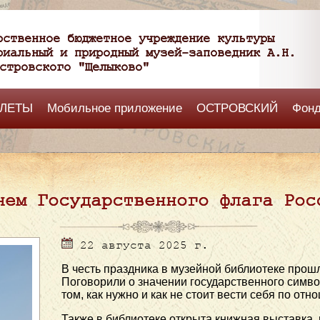
рственное бюджетное учреждение культуры
риальный и природный музей-заповедник А.Н.
стровского "Щелыково"
ЛЕТЫ
Мобильное приложение
ОСТРОВСКИЙ
Фон
нем Государственного флага Рос
22 августа 2025 г.
В честь праздника в музейной библиотеке прошл
Поговорили о значении государственного символ
том, как нужно и как не стоит вести себя по отн
Также в библиотеке открыта книжная выставка,