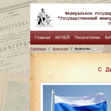
Федеральное госуда
"Государственный мемо
О
Главная
МУЗЕЙ
Посетителям
БИ
Главная
/
Новости
/ Новость
С Д