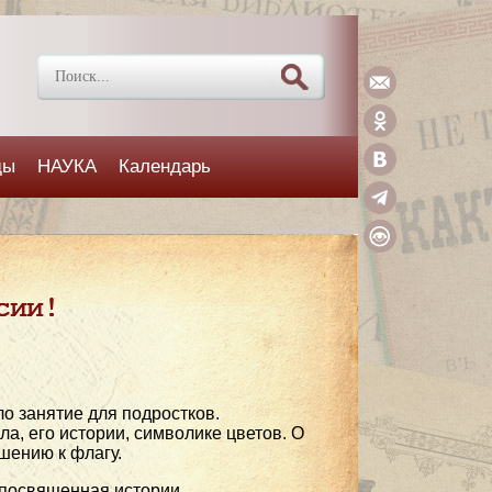
ды
НАУКА
Календарь
сии!
о занятие для подростков.
а, его истории, символике цветов. О
ошению к флагу.
 посвященная истории