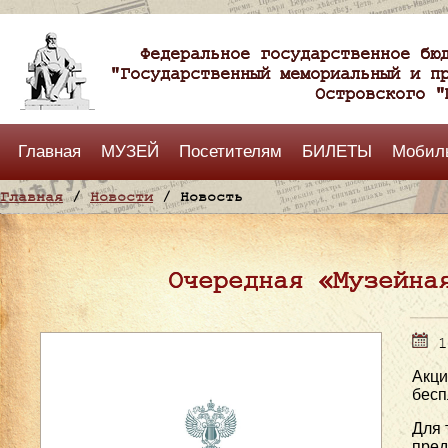
Федеральное государственное бю
"Государственный мемориальный и п
Островского "
Главная
МУЗЕЙ
Посетителям
БИЛЕТЫ
Мобил
Главная
/
Новости
/ Новость
Очередная «Музейна
1
Акци
бесп
Для 
пред