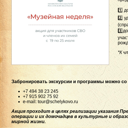
1️⃣ 
2️⃣ 
(спр
3️⃣д
учас
рожд
*К ч
Забронировать экскурсии и программы можно со вт
+7 494 38 23 245
+7 915 902 75 92
e-mail: tour@schelykovo.ru
Акция проходит в целях реализации указания П
операции и их домочадцев в культурные и обр
мирной жизни.