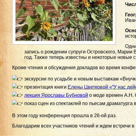
Числ
Гео
Иван
Осн
исто
Одни
запись о рождении супруги Островского, Марии В
год. Также теперь известны и некоторые новые 
Кроме чтения и обсуждения докладов во время конф
экскурсии по усадьбе и новым выставкам «Внучк
презентация книги
Елены Цветковой «“У нас де
лекция Ярославы Бубновой
о моде времен А.Н. 
показ сцен из спектаклей по пьесам драматурга
В этом году конференция прошла в 26-ой раз.
Благодарим всех участников чтений и ждем встречи в