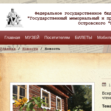
Федеральное государственное бю
"Государственный мемориальный и п
Островского "
Главная
МУЗЕЙ
Посетителям
БИЛЕТЫ
Мобил
Главная
/
Новости
/ Новость
1
Всер
чтен
Тема