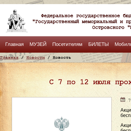
Федеральное государственное бю
"Государственный мемориальный и п
Островского "
Главная
МУЗЕЙ
Посетителям
БИЛЕТЫ
Мобил
Главная
/
Новости
/ Новость
С 7 по 12 июля про
7
Акци
бесп
Акци
бесп